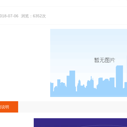
18-07-06
浏览：6352次
细说明